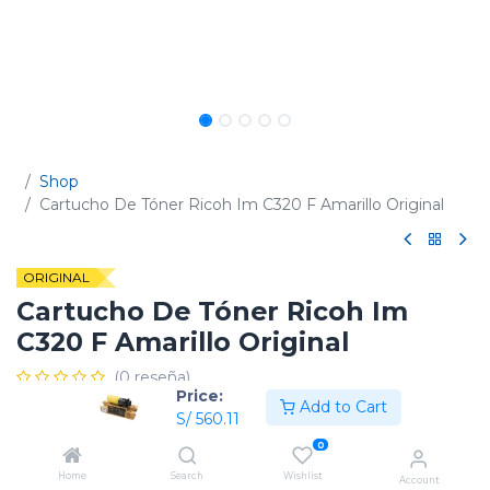
Shop
Cartucho De Tóner Ricoh Im C320 F Amarillo Original
ORIGINAL
Cartucho De Tóner Ricoh Im
C320 F Amarillo Original
(0 reseña)
Price:
Add to Cart
Código:
842720
S/
560.11
0
Home
Search
Wishlist
Account