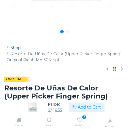
Shop
Resorte De Uñas De Calor (Upper Picker Finger Spring)
Original Ricoh Mp 305+spf
ORIGINAL
Resorte De Uñas De Calor
(Upper Picker Finger Spring)
Original Ricoh Mp 305+spf
Price:
Add to Cart
S/
16.55
(0 reseña)
0
Código:
AA066637
Home
Search
Wishlist
Account