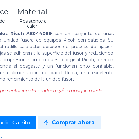
ce
Material
 de
Resistente al
l
calor
ales Ricoh AE044099
son un conjunto de uñas
la unidad fusora de equipos Ricoh compatibles. Su
el rodillo calefactor después del proceso de fijación
jas se adhieran a la superficie del fusor y reduciendo
la impresión. Como repuesto original Ricoh, ofrecen
stencia al desgaste y un funcionamiento confiable,
na alimentación de papel fluida, una excelente
imo rendimiento de la unidad fusora.
la presentación del producto y/o empaque puede
dir Carrito
Comprar ahora
s