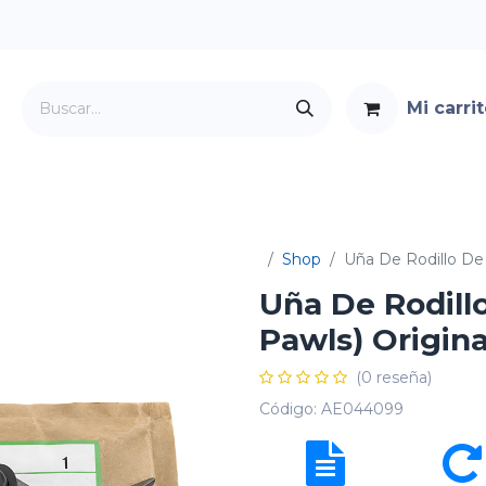
Mi carri
Servicios
Foro
Contacto
Shop
Uña De Rodillo De 
Uña De Rodillo
Pawls) Origina
(0 reseña)
Código:
AE044099