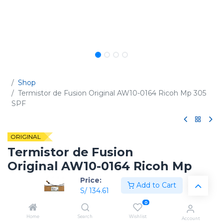
Shop
Termistor de Fusion Original AW10-0164 Ricoh Mp 305
SPF
ORIGINAL
Termistor de Fusion
Original AW10-0164 Ricoh Mp
305 SPF
Price:
Add to Cart
S/
134.61
(0 reseña)
0
Código:
AW100164
Home
Search
Wishlist
Account