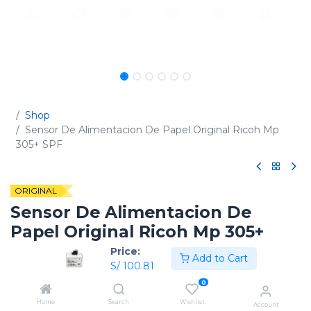
Shop
Sensor De Alimentacion De Papel Original Ricoh Mp
305+ SPF
ORIGINAL
Sensor De Alimentacion De
Papel Original Ricoh Mp 305+
SPF
Price:
Add to Cart
S/
100.81
(0 reseña)
0
Código:
D2054408
Home
Search
Wishlist
Account