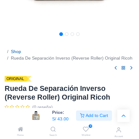
Shop
Rueda De Separación Inverso (Reverse Roller) Original Ricoh
ORIGINAL
Rueda De Separación Inverso
(Reverse Roller) Original Ricoh
(0 reseña)
Price:
Add to Cart
Código:
D5412241
S/
43.00
0
Home
Search
Wishlist
Account