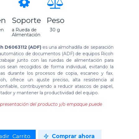
en
Soporte
Peso
en
a Rueda de
30 g
Alimentación
coh D6063112 (ADF)
es una almohadilla de separación
r automático de documentos (ADF) de equipos Ricoh
rabajar junto con las ruedas de alimentación para
s sean recogidos de forma individual, evitando la
jas durante los procesos de copia, escaneo y fax.
h, ofrece un ajuste preciso, alta resistencia al
nfiable, contribuyendo a reducir atascos de papel,
ntador y mantener la productividad del equipo.
la presentación del producto y/o empaque puede
dir Carrito
Comprar ahora