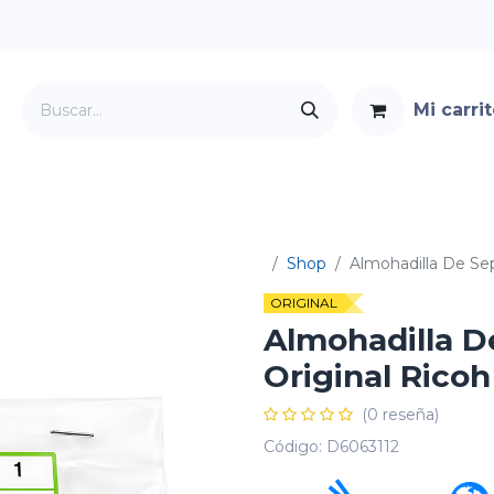
Mi carri
Servicios
Foro
Contacto
Shop
Almohadilla De Se
ORIGINAL
Almohadilla D
Original Ricoh
(0 reseña)
Código:
D6063112