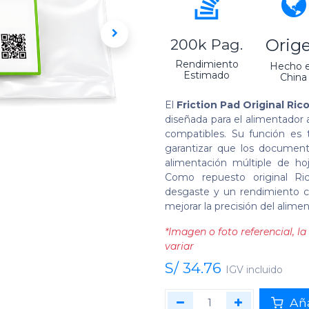
Orig
200k Pag.
Rendimiento
Hecho 
Estimado
China
El
Friction Pad Original Ri
diseñada para el alimentado
compatibles. Su función es t
garantizar que los documento
alimentación múltiple de ho
Como repuesto original Rico
desgaste y un rendimiento co
mejorar la precisión del alime
*Imagen o foto referencial, 
variar
S/
34.76
IGV incluido
Aña