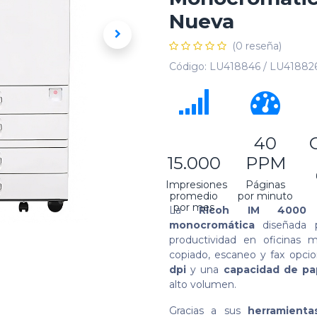
Nueva
(0 reseña)
Código:
LU418846 / LU41882
40
15.000
PPM
Impresiones
Páginas
promedio
por minuto
por mes
La
Ricoh IM 4000
monocromática
diseñada pa
productividad en oficinas
copiado, escaneo y fax opcio
dpi
y una
capacidad de pa
alto volumen.
Gracias a sus
herramient