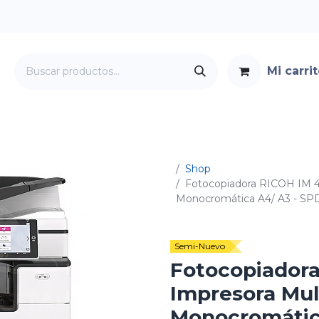
Mi carri
Servicios
Foro
Contacto
Shop
Fotocopiadora RICOH IM 40
Monocromática A4/ A3 - S
Semi-Nuevo
Fotocopiadora
Impresora Mul
Monocromática