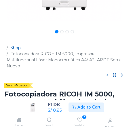
Shop
Fotocopiadora RICOH IM 5000, Impresora
Multifuncional Láser Monocromática A4/ A3- ARDF Semi-
Nuevo
Semi-Nuevo
Fotocopiadora RICOH IM 5000,
Impresora Multifuncional Láser
Price:
Add to Cart
Monocromática A4/ A3- ARDF
S/
0.85
Semi-Nuevo
0
Home
Search
Wishlist
(0 reseña)
Account