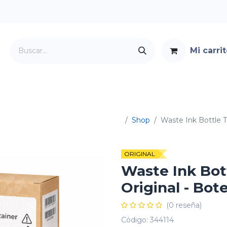
Mi carri
Servicios
Foro
Contacto
Shop
Waste Ink Bottle T
ORIGINAL
Waste Ink Bot
Original - Bot
(0 reseña)
Código:
344114