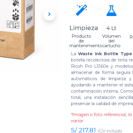
Limpieza
4 Lt
Producto
Volumen
R
de
del
mantenimiento
cartucho
La
Waste Ink Bottle Type 
botella recolectora de tinta 
Ricoh Pro L5160e y modelos 
almacenar de forma segura l
automáticos de limpieza y
ayudando a mantener el sist
contaminación interna. Como 
total, una instalación senci
preservar la calidad de impres
*Imagen o foto referencial, 
variar
S/
217.81
IGV incluido