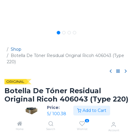
Shop
Botella De Tóner Residual Original Ricoh 406043 (Type
220)
ORIGINAL
Botella De Tóner Residual
Original Ricoh 406043 (Type 220)
Price:
(0 reseña)
Add to Cart
S/
100.38
Código:
406043
0
Home
Search
Wishlist
Account