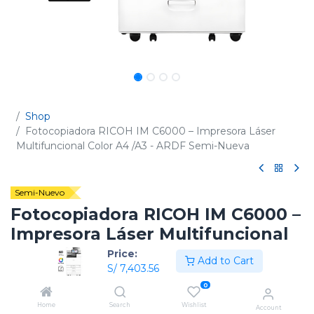
Shop
Fotocopiadora RICOH IM C6000 – Impresora Láser
Multifuncional Color A4 /A3 - ARDF Semi-Nueva
Semi-Nuevo
Fotocopiadora RICOH IM C6000 –
Impresora Láser Multifuncional
Color A4 /A3 - ARDF Semi-Nueva
Price:
Add to Cart
S/
7,403.56
(0 reseña)
0
Código:
418228LU
Home
Search
Wishlist
Account