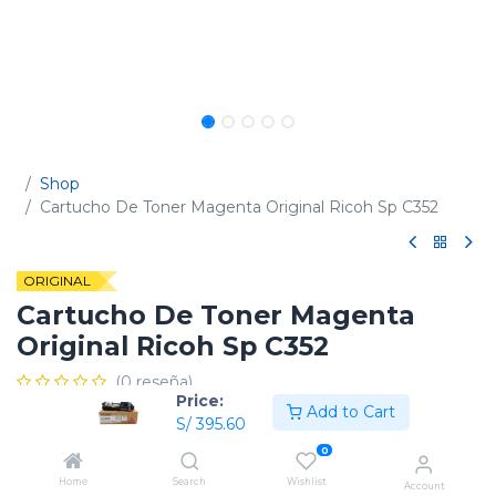
Shop
Cartucho De Toner Magenta Original Ricoh Sp C352
ORIGINAL
Cartucho De Toner Magenta
Original Ricoh Sp C352
(0 reseña)
Price:
Add to Cart
Código:
408213
S/
395.60
0
Home
Search
Wishlist
Account