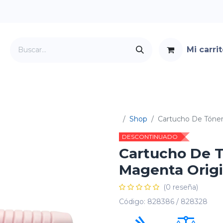
Mi carri
Servicios
Foro
Contacto
Shop
Cartucho De Tóner
DESCONTINUADO
Cartucho De T
Magenta Origi
(0 reseña)
Código:
828386 / 828328