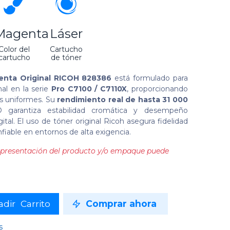
Magenta
Láser
Color del
Cartucho
cartucho
de tóner
enta Original RICOH 828386
está formulado para
al en la serie
Pro C7100 / C7110X
, proporcionando
es uniformes. Su
rendimiento real de hasta 31 000
 garantiza estabilidad cromática y desempeño
tal. El uso de tóner original Ricoh asegura fidelidad
fiable en entornos de alta exigencia.
la presentación del producto y/o empaque puede
dir Carrito
Comprar ahora
s