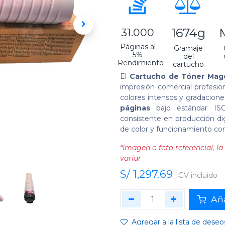
1674g
31.000
Páginas al
Gramaje
5%
del
Rendimiento
cartucho
El
Cartucho de Tóner Mag
impresión comercial profesion
colores intensos y gradacion
páginas
bajo estándar ISO
consistente en producción digi
de color y funcionamiento con
*Imagen o foto referencial, 
variar
S/
1,297.69
IGV incluido
Aña
Agregar a la lista de deseo