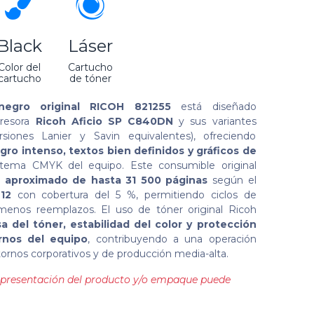
Black
Láser
Color del
Cartucho
cartucho
de tóner
egro original RICOH 821255
está diseñado
presora
Ricoh Aficio SP C840DN
y sus variantes
rsiones Lanier y Savin equivalentes), ofreciendo
gro intenso, textos bien definidos y gráficos de
stema CMYK del equipo. Este consumible original
 aproximado de hasta 31 500 páginas
según el
12
con cobertura del 5 %, permitiendo ciclos de
menos reemplazos. El uso de tóner original Ricoh
sa del tóner, estabilidad del color y protección
rnos del equipo
, contribuyendo a una operación
tornos corporativos y de producción media-alta.
la presentación del producto y/o empaque puede