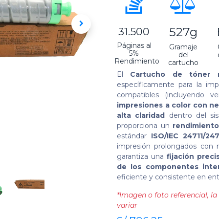
527g
31.500
Páginas al
Gramaje
5%
del
Rendimiento
cartucho
El
Cartucho de tóner n
específicamente para la im
compatibles (incluyendo ve
impresiones a color con ne
alta claridad
dentro del si
proporciona un
rendimiento
estándar
ISO/IEC 24711/247
impresión prolongados con 
garantiza una
fijación preci
de los componentes inte
eficiente y consistente en en
*Imagen o foto referencial, 
variar