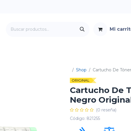
Mi carri
Servicios
Foro
Contacto
Shop
Cartucho De Tóner
ORIGINAL
Cartucho De T
Negro Origina
(0 reseña)
Código:
821255