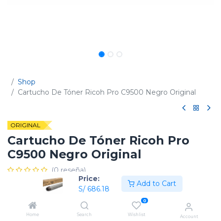
Shop
Cartucho De Tóner Ricoh Pro C9500 Negro Original
ORIGINAL
Cartucho De Tóner Ricoh Pro
C9500 Negro Original
(0 reseña)
Price:
Add to Cart
Código:
828667
S/
686.18
0
Home
Search
Wishlist
Account