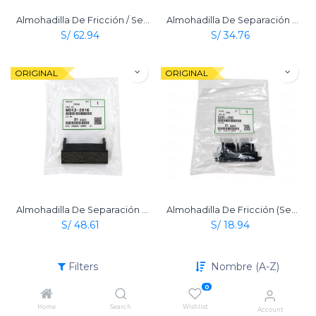
Almohadilla De Fricción / Separación Con Soporte Ricoh Original
Almohadilla De Separación De ADF Original Ricoh
S/
62.94
S/
34.76
ORIGINAL
ORIGINAL
Almohadilla De Separación Manual (Friction Pad Holder Bypass) Original Ricoh
Almohadilla De Fricción (Separation Pad) De Bandeja Original Ricoh Mp 305 + Spf
S/
48.61
S/
18.94
ORIGINAL
ORIGINAL
Filters
Nombre (A-Z)
0
Home
Search
Wishlist
Account