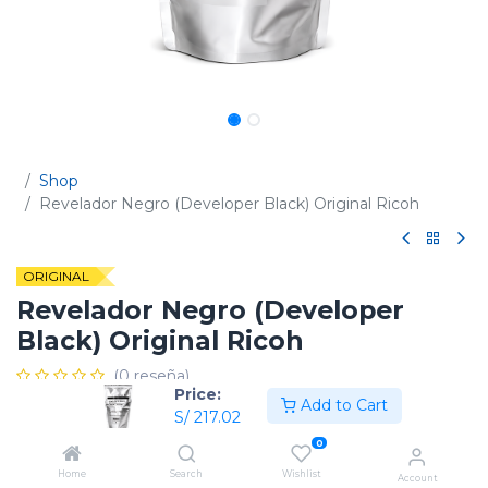
Shop
Revelador Negro (Developer Black) Original Ricoh
ORIGINAL
Revelador Negro (Developer
Black) Original Ricoh
(0 reseña)
Price:
Add to Cart
Código:
D1979641
S/
217.02
0
Home
Search
Wishlist
Account