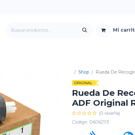
Mi carri
Servicios
Foro
Contacto
Shop
Rueda De Recogida
ORIGINAL
Rueda De Reco
ADF Original 
(0 reseña)
Código:
D6062113