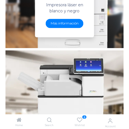
Impresora láser en
blanco y negro
Más información
0
SP C800DN
Home
Search
Wishlist
Account