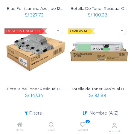
Blue Foil (Lamina Azul) de 12½" x 60M Original para RICOH RI 1000 / RI 2000 Textil
Botella De Tóner Residual Original Ricoh 406043 (Type 220)
S/
327.73
S/
100.38
DESCONTINUADO
ORIGINAL
Botella de Toner Residual Original Ricoh Para SP C430 / SPC 431 / SP C440
Botella de Toner Residual Original Ricoh para SP C352
S/
147.34
S/
93.89
ORIGINAL
ORIGINAL
Filters
Nombre (A-Z)
0
Home
Search
Wishlist
Account