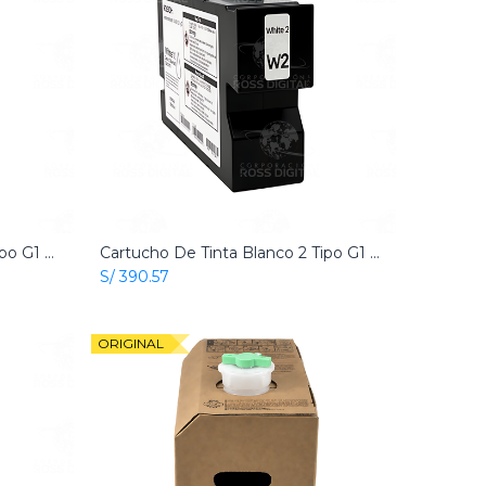
Cartucho De Tinta Blanco 1 Tipo G1 Origial Para RICOH RI 1000 - RI 2000 Textil
Cartucho De Tinta Blanco 2 Tipo G1 Origial Para RICOH RI 1000 - RI 2000 Textil
Add to Cart
S/
390.57
ORIGINAL