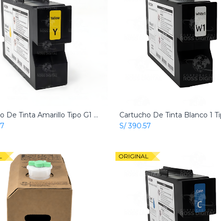
Cartucho De Tinta Amarillo Tipo G1 Origial Para RICOH RI 1000 - RI 2000 Textil
Add to Cart
Add to Cart
57
S/
390.57
L
ORIGINAL