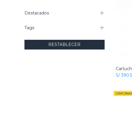
Destacados
Tags
RESTABLECER
S/
390.
ORIGINA