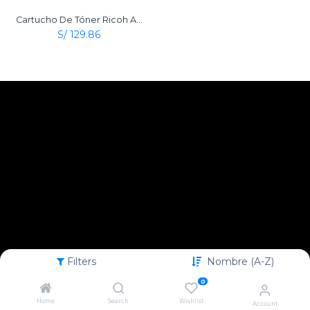
Cartucho De Tóner Ricoh Aficio Type 2120D Negro Original
S/
129.86
Filters
Nombre (A-Z)
0
Home
Search
Wishlist
Account