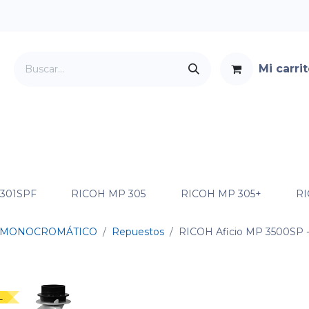
Mi carri
Servicios
Foro
Contacto
 301SPF
RICOH MP 305
RICOH MP 305+
RI
MONOCROMÁTICO
Repuestos
RICOH Aficio MP 3500SP
-
L