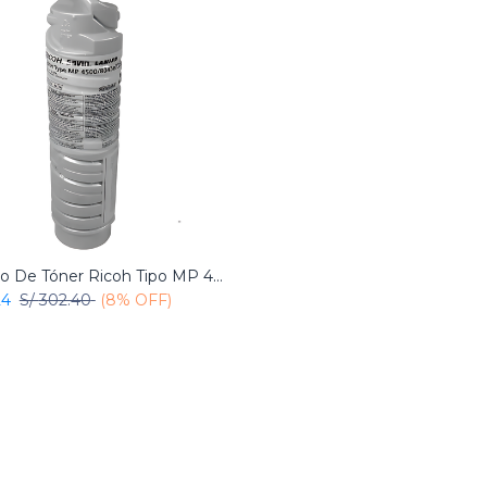
Cartucho De Tóner Ricoh Tipo MP 4500 Negro Original
Add to Cart
24
S/
302.40
(8% OFF)