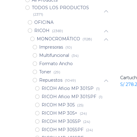
All Products
TODOS LOS PRODUCTOS
(2371)
OFICINA
RICOH
(2369)
MONOCROMÁTICO
(1128)
Impresoras
(10)
Multifuncional
(34)
Formato Ancho
Toner
(29)
Repuestos
(1049)
S/
278.
RICOH Aficio MP 301SP
(1)
RICOH Aficio MP 301SPF
(1)
RICOH MP 305
(25)
RICOH MP 305+
(24)
RICOH MP 305SP
(24)
RICOH MP 305SPF
(24)