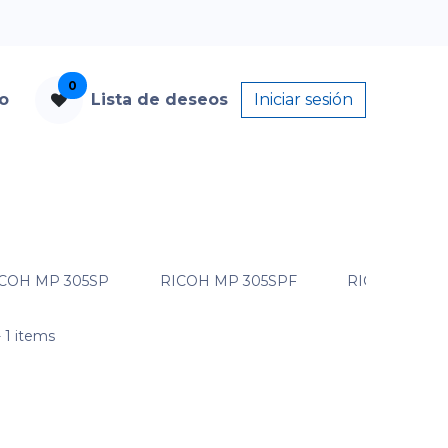
0
to
Lista de deseos
Iniciar sesión
COH MP 305SP
RICOH MP 305SPF
RICOH MP 40
 1 items