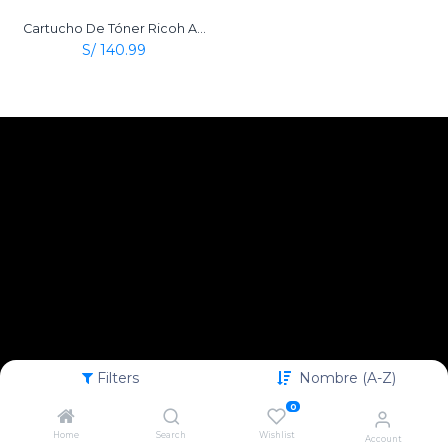
Cartucho De Tóner Ricoh Aficio Type 2120D Negro Original
S/
140.99
Filters
Nombre (A-Z)
0
Home
Search
Wishlist
Account