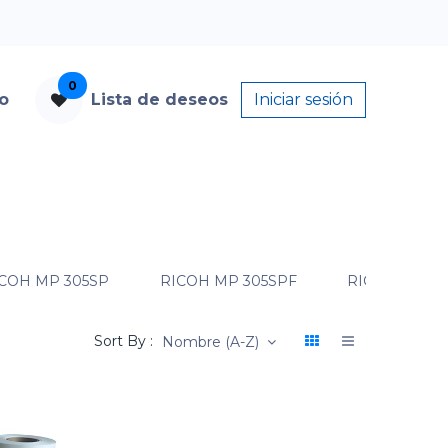
0
to
Lista de deseos
Iniciar sesión
COH MP 305SP
RICOH MP 305SPF
RICOH MP 40
Sort By :
Nombre (A-Z)