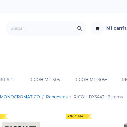
Mi carri
Servicios
Foro
Contacto
 301SPF
RICOH MP 305
RICOH MP 305+
RI
MONOCROMÁTICO
Repuestos
RICOH DX3443
- 2 items
L
ORIGINAL