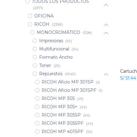
TODOS LOS PRODUCTOS
(2371)
OFICINA
RICOH
(2369)
MONOCROMÁTICO
(1128)
Impresoras
(10)
Multifuncional
(34)
Formato Ancho
Toner
(29)
Repuestos
(1049)
S/
51.44
RICOH Aficio MP 301SP
(1)
RICOH Aficio MP 301SPF
(1)
RICOH MP 305
(25)
RICOH MP 305+
(24)
RICOH MP 305SP
(24)
RICOH MP 305SPF
(24)
RICOH MP 401SPF
(10)