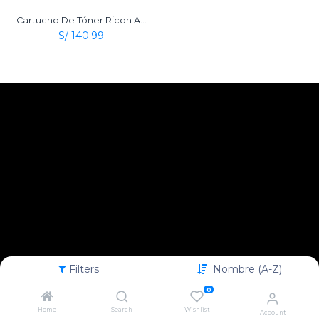
Cartucho De Tóner Ricoh Aficio Type 2120D Negro Original
S/
140.99
Filters
Nombre (A-Z)
0
Home
Search
Wishlist
Account