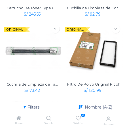
Cartucho De Tóner Type 6110D Negro Original Ricoh
Cuchilla de Limpieza de Correa de Transferencia Original Ricoh
S/
245.55
S/
92.79
ORIGINAL
ORIGINAL
Cuchilla de Limpieza de Tambor Original Ricoh
Filtro De Polvo Original Ricoh
S/
73.42
S/
120.99
ORIGINAL
ORIGINAL
Filters
Nombre (A-Z)
0
Home
Search
Wishlist
Account