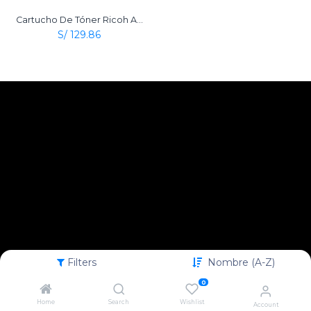
Cartucho De Tóner Ricoh Aficio Type 2120D Negro Original
S/
129.86
Filters
Nombre (A-Z)
0
Home
Search
Wishlist
Account