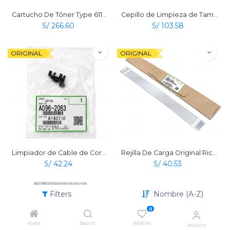
Cartucho De Tóner Type 6110D Negro Original Ricoh
Cepillo de Limpieza de Tambor Original Ricoh
S/
266.60
S/
103.58
ORIGINAL
ORIGINAL
Limpiador de Cable de Corona de Carga Original Ricoh
Rejilla De Carga Original Ricoh
S/
42.24
S/
40.53
ORIGINAL
Filters
Nombre (A-Z)
0
Home
Search
Wishlist
Account