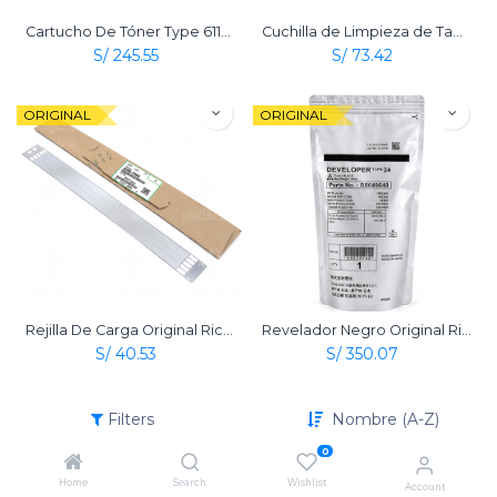
Cartucho De Tóner Type 6110D Negro Original Ricoh
Cuchilla de Limpieza de Tambor Original Ricoh
S/
245.55
S/
73.42
ORIGINAL
ORIGINAL
Rejilla De Carga Original Ricoh
Revelador Negro Original Ricoh
S/
40.53
S/
350.07
ORIGINAL
Filters
Nombre (A-Z)
0
Home
Search
Wishlist
Account