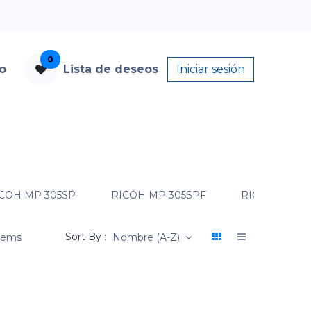
0
to
Lista de deseos
Iniciar sesión
COH MP 305SP
RICOH MP 305SPF
RICOH MP 40
Sort By :
items
Nombre (A-Z)