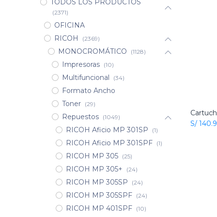
TODOS LOS PRODUCTOS
(2371)
OFICINA
RICOH
(2369)
MONOCROMÁTICO
(1128)
Impresoras
(10)
Multifuncional
(34)
Formato Ancho
Toner
(29)
Repuestos
(1049)
S/
140.
RICOH Aficio MP 301SP
(1)
RICOH Aficio MP 301SPF
(1)
RICOH MP 305
(25)
RICOH MP 305+
(24)
RICOH MP 305SP
(24)
RICOH MP 305SPF
(24)
RICOH MP 401SPF
(10)