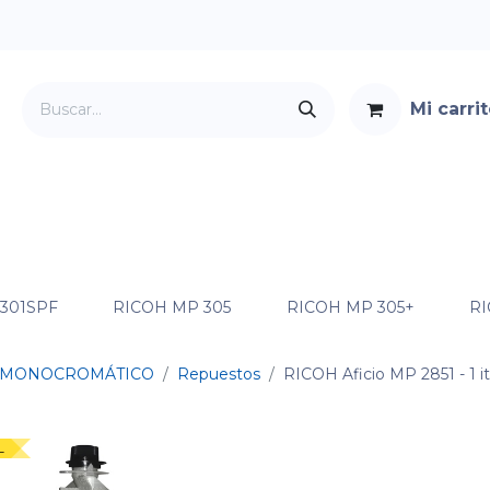
Mi carri
Servicios
Foro
Contacto
 301SPF
RICOH MP 305
RICOH MP 305+
RI
MONOCROMÁTICO
Repuestos
RICOH Aficio MP 2851
- 1 
L