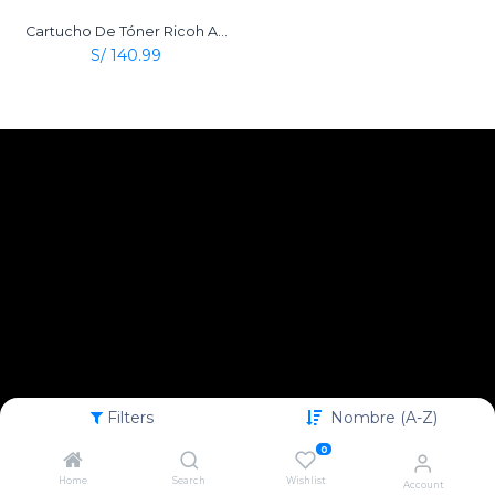
Cartucho De Tóner Ricoh Aficio Type 2120D Negro Original
S/
140.99
Filters
Nombre (A-Z)
0
Home
Search
Wishlist
Account