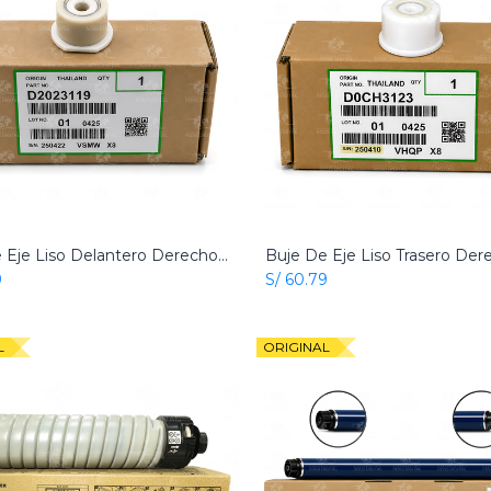
Buje De Eje Liso Delantero Derecho Original Ricoh
Add to Cart
Add to Cart
9
S/
60.79
L
ORIGINAL