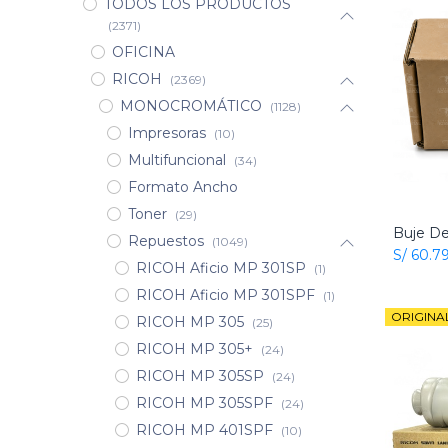
TODOS LOS PRODUCTOS
(2371)
OFICINA
RICOH
(2369)
MONOCROMÁTICO
(1128)
Impresoras
(10)
Multifuncional
(34)
Formato Ancho
Toner
(29)
Repuestos
(1049)
S/
60.7
RICOH Aficio MP 301SP
(1)
RICOH Aficio MP 301SPF
(1)
ORIGINA
RICOH MP 305
(25)
RICOH MP 305+
(24)
RICOH MP 305SP
(24)
RICOH MP 305SPF
(24)
RICOH MP 401SPF
(10)