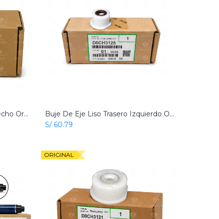
Buje De Eje Liso Trasero Derecho Original Ricoh
Buje De Eje Liso Trasero Izquierdo Original Ricoh
Add to Cart
S/
60.79
ORIGINAL