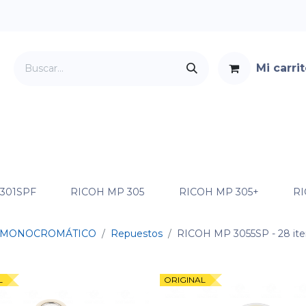
Mi carri
Servicios
Foro
Contacto
 301SPF
RICOH MP 305
RICOH MP 305+
RI
MONOCROMÁTICO
Repuestos
RICOH MP 3055SP
- 28 it
L
ORIGINAL