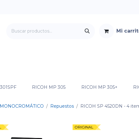
Mi carri
Servicios
Foro
Contacto
 301SPF
RICOH MP 305
RICOH MP 305+
RI
MONOCROMÁTICO
Repuestos
RICOH SP 4520DN
- 4 ite
L
ORIGINAL