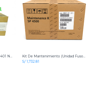
Cartucho De Tóner Ricoh Mp 401 Negro Original
Kit De Mantenimiento (Unidad Fusora) Ricoh SP 4500 Original
S/
1,732.81