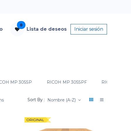
0
to
Lista de deseos
Iniciar sesión
COH MP 305SP
RICOH MP 305SPF
RICOH MP 40
Sort By :
ms
Nombre (A-Z)
ORIGINAL