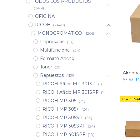
TODOS LOS PRODUCTOS
(2451)
OFICINA
RICOH
(2449)
MONOCROMÁTICO
(1208)
Impresoras
(10)
Multifuncional
(34)
Formato Ancho
Toner
(29)
Repuestos
(1129)
S/
62.94
RICOH Aficio MP 301SP
(1)
RICOH Aficio MP 301SPF
(1)
ORIGINA
RICOH MP 305
(25)
RICOH MP 305+
(24)
RICOH MP 305SP
(24)
RICOH MP 305SPF
(24)
RICOH MP 401SPF
(10)