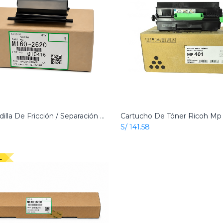
Almohadilla De Fricción / Separación Con Soporte Ricoh Original
Add to Cart
Add to Cart
S/
141.58
L