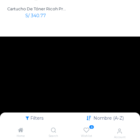
Cartucho De Tóner Ricoh Pro 8300 S Negro Original
S/
340.77
Filters
Nombre (A-Z)
0
Home
Search
Wishlist
Account