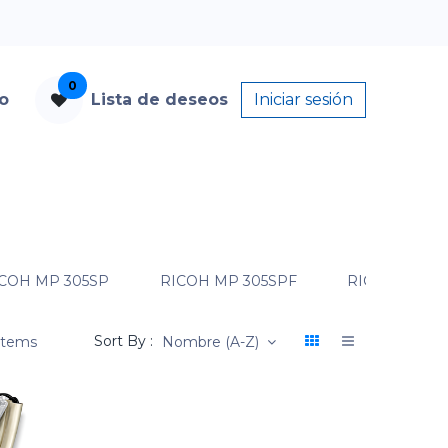
0
to
Lista de deseos
Iniciar sesión
COH MP 305SP
RICOH MP 305SPF
RICOH MP 40
Sort By :
 items
Nombre (A-Z)