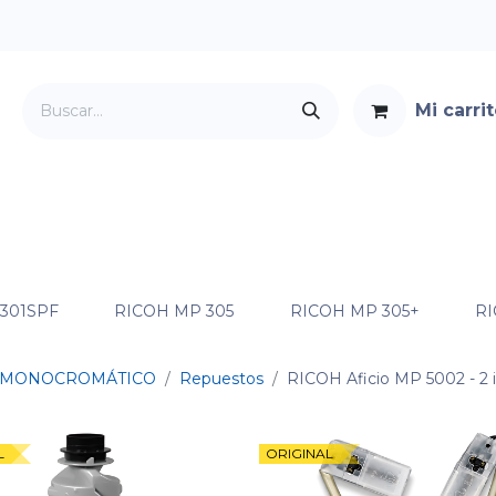
Mi carri
Servicios
Foro
Contacto
 301SPF
RICOH MP 305
RICOH MP 305+
RI
MONOCROMÁTICO
Repuestos
RICOH Aficio MP 5002
- 2
L
ORIGINAL