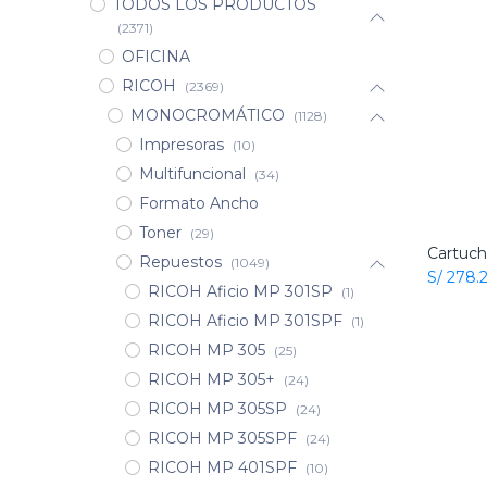
TODOS LOS PRODUCTOS
(2371)
OFICINA
RICOH
(2369)
MONOCROMÁTICO
(1128)
Impresoras
(10)
Multifuncional
(34)
Formato Ancho
Toner
(29)
Repuestos
(1049)
S/
278.
RICOH Aficio MP 301SP
(1)
RICOH Aficio MP 301SPF
(1)
RICOH MP 305
(25)
RICOH MP 305+
(24)
RICOH MP 305SP
(24)
RICOH MP 305SPF
(24)
RICOH MP 401SPF
(10)