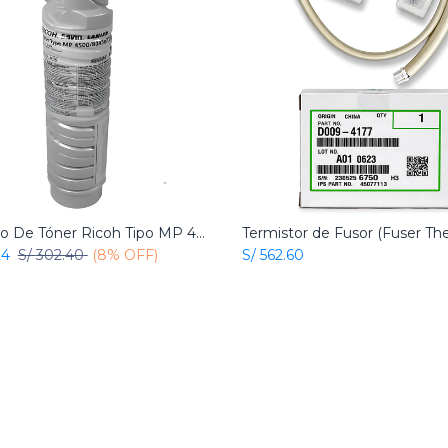
Cartucho De Tóner Ricoh Tipo MP 4500 Negro Original
Add to Cart
Add to Cart
24
S/
302.40
(8% OFF)
S/
562.60