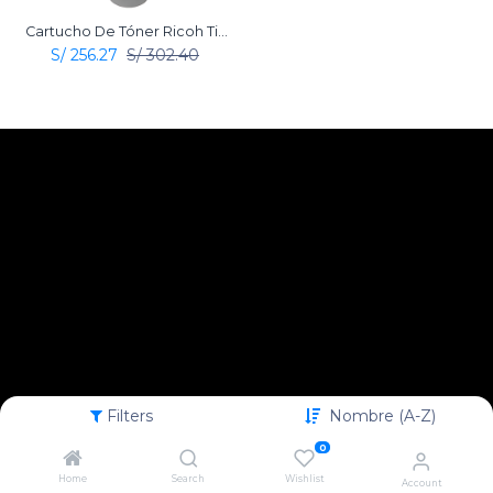
Cartucho De Tóner Ricoh Tipo MP 4500 Negro Original
S/
256.27
S/
302.40
Filters
Nombre (A-Z)
0
Home
Search
Wishlist
Account