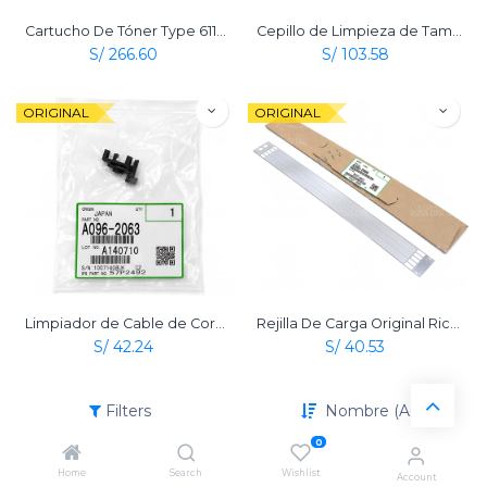
Cartucho De Tóner Type 6110D Negro Original Ricoh
Cepillo de Limpieza de Tambor Original Ricoh
S/
266.60
S/
103.58
ORIGINAL
ORIGINAL
Limpiador de Cable de Corona de Carga Original Ricoh
Rejilla De Carga Original Ricoh
S/
42.24
S/
40.53
Filters
Nombre (A-Z)
0
Home
Search
Wishlist
Account