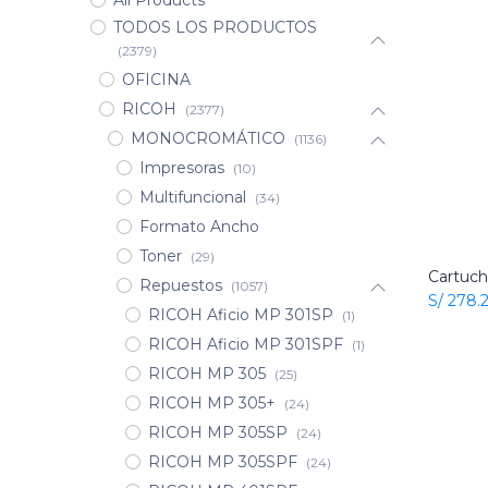
All Products
TODOS LOS PRODUCTOS
(2379)
OFICINA
RICOH
(2377)
MONOCROMÁTICO
(1136)
Impresoras
(10)
Multifuncional
(34)
Formato Ancho
Toner
(29)
Repuestos
(1057)
S/
278.
RICOH Aficio MP 301SP
(1)
RICOH Aficio MP 301SPF
(1)
RICOH MP 305
(25)
RICOH MP 305+
(24)
RICOH MP 305SP
(24)
RICOH MP 305SPF
(24)