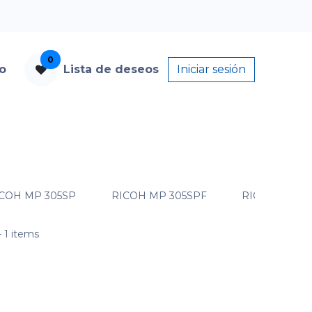
0
to
Lista de deseos
Iniciar sesión
COH MP 305SP
RICOH MP 305SPF
RICOH MP 40
 1 items