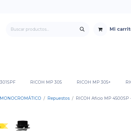
Mi carri
Servicios
Foro
Contacto
 301SPF
RICOH MP 305
RICOH MP 305+
RI
MONOCROMÁTICO
Repuestos
RICOH Aficio MP 4500SP
-
L