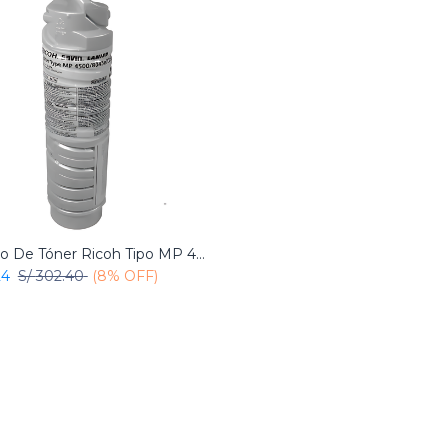
Cartucho De Tóner Ricoh Tipo MP 4500 Negro Original
Add to Cart
24
S/
302.40
(8% OFF)