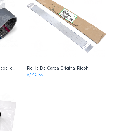
Correa De Alimentación De Papel de ADF Original Ricoh
Rejilla De Carga Original Ricoh
Add to Cart
S/
40.53