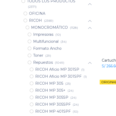
TODOS LOS PRODUCTOS
(2371)
OFICINA
RICOH
(2369)
MONOCROMÁTICO
(1128)
Impresoras
(10)
Multifuncional
(34)
Formato Ancho
Toner
(29)
Repuestos
(1049)
S/
266.
RICOH Aficio MP 301SP
(1)
RICOH Aficio MP 301SPF
(1)
ORIGINA
RICOH MP 305
(25)
RICOH MP 305+
(24)
RICOH MP 305SP
(24)
RICOH MP 305SPF
(24)
RICOH MP 401SPF
(10)