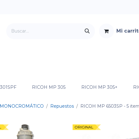
Mi carri
Servicios
Foro
Contacto
 301SPF
RICOH MP 305
RICOH MP 305+
RI
MONOCROMÁTICO
Repuestos
RICOH MP 6503SP
- 5 ite
L
ORIGINAL