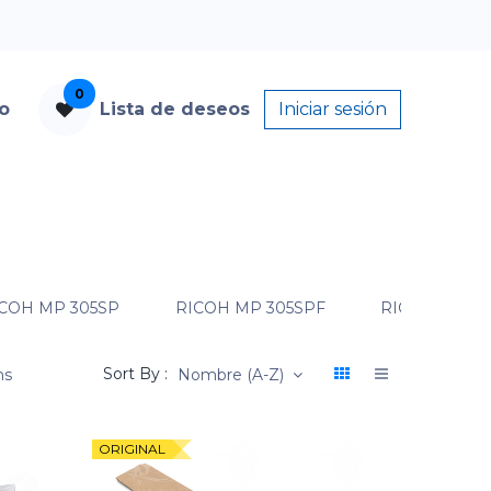
0
to
Lista de deseos
Iniciar sesión
COH MP 305SP
RICOH MP 305SPF
RICOH MP 40
Sort By :
ms
Nombre (A-Z)
ORIGINAL