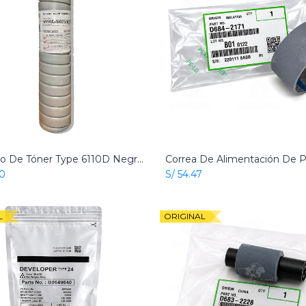
Cartucho De Tóner Type 6110D Negro Original Ricoh
Add to Cart
Add to Cart
60
S/
54.47
L
ORIGINAL