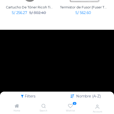
Cartucho De Tóner Ricoh Tipo MP 4500 Negro Original
Termistor de Fusor (Fuser Thermistor) Original Ricoh
S/
256.27
S/
302.40
S/
562.60
Filters
Nombre (A-Z)
0
Home
Search
Wishlist
Account