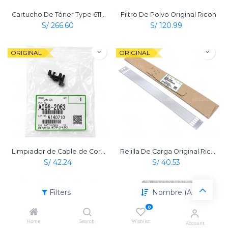
Cartucho De Tóner Type 6110D Negro Original Ricoh
Filtro De Polvo Original Ricoh
S/
266.60
S/
120.99
ORIGINAL
ORIGINAL
Limpiador de Cable de Corona de Carga Original Ricoh
Rejilla De Carga Original Ricoh
S/
42.24
S/
40.53
ORIGINAL
ORIGINAL
Filters
Nombre (A-Z)
0
Home
Search
Wishlist
Account