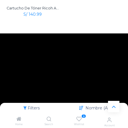
Cartucho De Tóner Ricoh Aficio Type 2120D Negro Original
S/
140.99
Filters
Nombre (A-Z)
0
Home
Search
Wishlist
Account