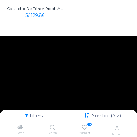
Cartucho De Tóner Ricoh Aficio Type 2120D Negro Original
S/
129.86
Filters
Nombre (A-Z)
0
Home
Search
Wishlist
Account