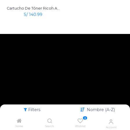
Cartucho De Tóner Ricoh Aficio Type 2120D Negro Original
S/
140.99
Filters
Nombre (A-Z)
0
Home
Search
Wishlist
Account