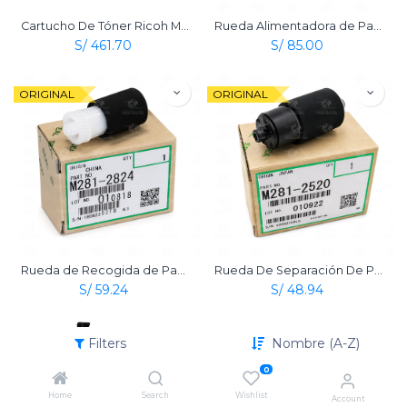
Cartucho De Tóner Ricoh Mp 601 Negro Original
Rueda Alimentadora de Papel (Paper Feed Roller) De Bandeja Original Ricoh
S/
461.70
S/
85.00
ORIGINAL
ORIGINAL
Rueda de Recogida de Papel (Pickup Roller) De Bandeja Original Ricoh
Rueda De Separación De Papel (Paper Separation Roller) De Bandeja Original Ricoh
S/
59.24
S/
48.94
ORIGINAL
ORIGINAL
Filters
Nombre (A-Z)
0
Home
Search
Wishlist
Account