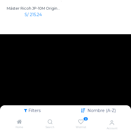
Máster Ricoh JP-10M Original Para Duplicadora
S/
215.24
Filters
Nombre (A-Z)
0
Home
Search
Wishlist
Account