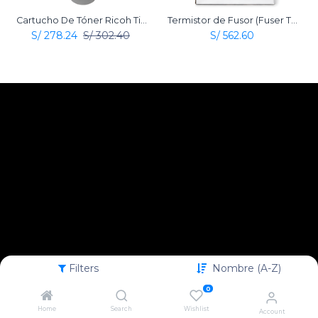
Cartucho De Tóner Ricoh Tipo MP 4500 Negro Original
Termistor de Fusor (Fuser Thermistor) Original Ricoh
S/
278.24
S/
302.40
S/
562.60
Filters
Nombre (A-Z)
0
Home
Search
Wishlist
Account