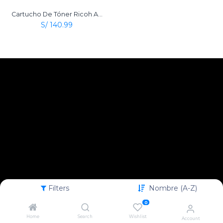
Cartucho De Tóner Ricoh Aficio Type 2120D Negro Original
S/
140.99
Filters
Nombre (A-Z)
0
Home
Search
Wishlist
Account